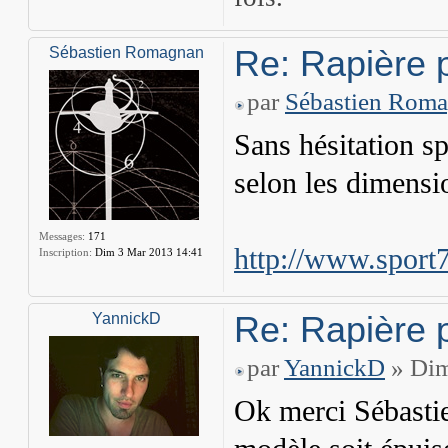
Re: Rapière 
Sébastien Romagnan
par
Sébastien Rom
Sans hésitation spo
selon les dimensi
Messages:
171
http://www.sport7
Inscription:
Dim 3 Mar 2013 14:41
Re: Rapière 
YannickD
par
YannickD
» Dim
Ok merci Sébasti