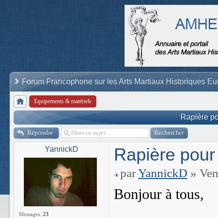
Forum Francophone sur les Arts Martiaux Historiques E
Equipements & matériels
Rapière po
Répondre
Rapière pour
YannickD
par
YannickD
» Ven
Bonjour à tous,
Messages:
23