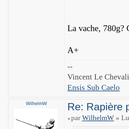
La vache, 780g? C
A+
--
Vincent Le Chevali
Ensis Sub Caelo
Re: Rapière 
WilhelmW
par
WilhelmW
» Lu