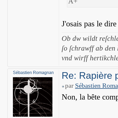
A+
J'osais pas le dir
Ob dw wildt reſchl
ſo ſchrawff ab den
vnd wirff hertikchle
Re: Rapière 
Sébastien Romagnan
par
Sébastien Rom
Non, la bête compl