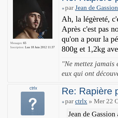
par
Jean de Gassion
Ah, la légèreté, c
Après c'est pas no
qu'on a pour la p
Messages:
65
800g et 1,2kg av
Inscription:
Lun 18 Juin 2012 11:37
"Ne mettez jamais 
eux qui ont découve
Re: Rapière 
ctrlx
par
ctrlx
» Mer 22 O
Jean de Gassion a