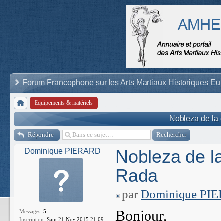
Forum Francophone sur les Arts Martiaux Historiques E
Equipements & matériels
Nobleza de la
Répondre
Nobleza de l
Dominique PIERARD
Rada
par
Dominique PI
Bonjour,
Messages:
5
Inscription:
Sam 21 Nov 2015 21:09