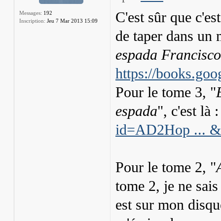
C'est sûr que c'es
Messages:
192
Inscription:
Jeu 7 Mar 2013 15:09
de taper dans un 
espada Francisco
https://books.go
Pour le tome 3, "
espada
", c'est là 
id=AD2Hop ... &
Pour le tome 2, "
tome 2, je ne sais 
est sur mon disqu