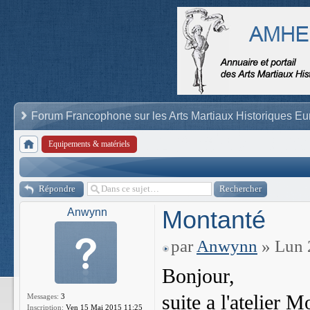
Forum Francophone sur les Arts Martiaux Historiques E
Equipements & matériels
Répondre
Montanté
Anwynn
par
Anwynn
» Lun 
Bonjour,
suite a l'atelie
Messages:
3
Inscription:
Ven 15 Mai 2015 11:25