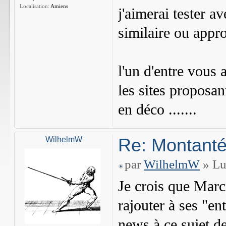
Localisation:
Amiens
j'aimerai tester 
similaire ou appr
l'un d'entre vous 
les sites proposa
en déco .......
Re: Montant
WilhelmW
par
WilhelmW
» Lu
Je crois que Marc
rajouter à ses "en
news à ce sujet d