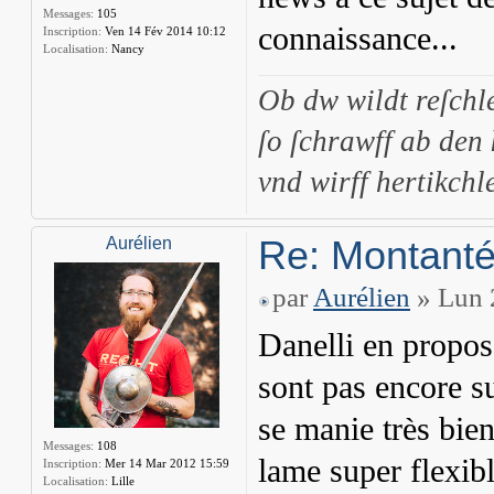
Messages:
105
connaissance...
Inscription:
Ven 14 Fév 2014 10:12
Localisation:
Nancy
Ob dw wildt reſchl
ſo ſchrawff ab den
vnd wirff hertikchle
Re: Montant
Aurélien
par
Aurélien
» Lun 
Danelli en propos
sont pas encore sur
se manie très bien
Messages:
108
lame super flexibl
Inscription:
Mer 14 Mar 2012 15:59
Localisation:
Lille