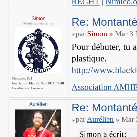
REGHT
|
Nimico.or
Re: Montant
Simon
Administrateur du site
par
Simon
» Mar 3 
Pour débuter, tu a
plastique.
http://www.blackf
Messages:
861
Inscription:
Mar 29 Nov 2011 09:48
Association AMHE
Localisation:
Couëron
Re: Montant
Aurélien
par
Aurélien
» Mar 
Simon a écrit: