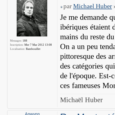
par
Michael Huber
»
Je me demande qu
ibériques étaient 
mains du reste du
Messages:
188
On a un peu tenda
Inscription:
Mer 7 Mar 2012 13:08
Localisation:
Rambouillet
pittoresque des a
des catégories qui
de l'époque. Est-c
ces fameuses Mon
Michaël Huber
Anwynn