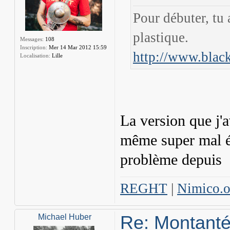
Pour débuter, tu 
plastique.
Messages:
108
Inscription:
Mer 14 Mar 2012 15:59
http://www.black
Localisation:
Lille
La version que j'a
même super mal équ
problème depuis
REGHT
|
Nimico.or
Re: Montant
Michael Huber