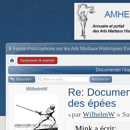
Forum Francophone sur les Arts Martiaux Historiques E
Equipements & matériels
Documenter l'éq
Répondre
Re: Document
WilhelmW
des épées
par
WilhelmW
» Sa
Mink a écrit: