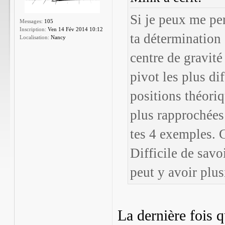
Si je peux me per
Messages:
105
Inscription:
Ven 14 Fév 2014 10:12
ta détermination 
Localisation:
Nancy
centre de gravit
pivot les plus dif
positions théoriq
plus rapprochées
tes 4 exemples. C
Difficile de savoi
peut y avoir plus
La dernière fois qu