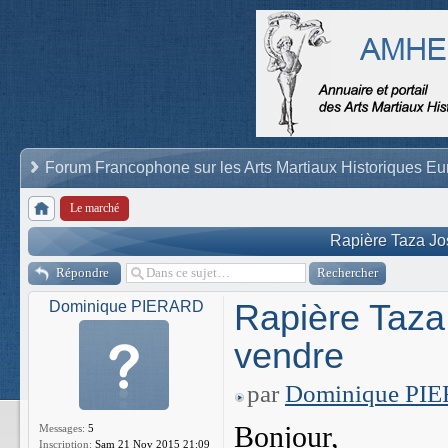
Forum Francophone sur les Arts Martiaux Historiques E
Le marché
Rapière Taza Jo
Répondre
Rapière Taza
Dominique PIERARD
vendre
par
Dominique PI
Bonjour,
Messages:
5
Inscription:
Sam 21 Nov 2015 21:09