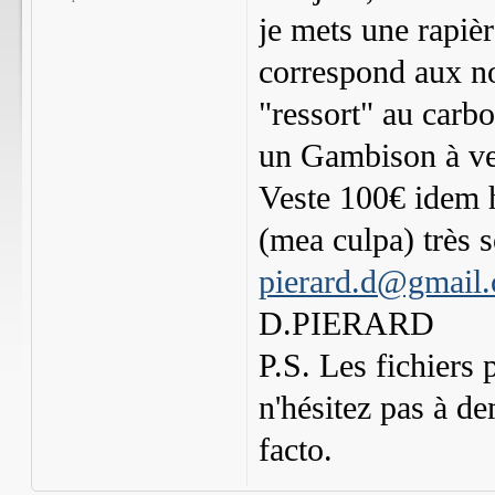
je mets une rapièr
correspond aux no
"ressort" au carbon
un Gambison à ven
Veste 100€ idem h
(mea culpa) très s
pierard.d@gmail
D.PIERARD
P.S. Les fichiers 
n'hésitez pas à de
facto.