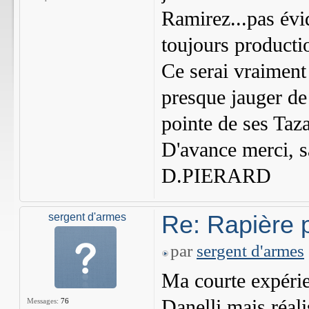
Ramirez...pas évid
toujours producti
Ce serai vraiment
presque jauger de 
pointe de ses Taza
D'avance merci, s
D.PIERARD
Re: Rapière 
sergent d'armes
par
sergent d'armes
Ma courte expéri
Danelli mais réal
Messages:
76