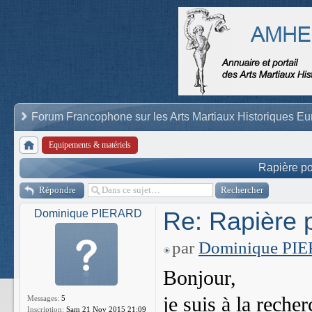
Forum Francophone sur les Arts Martiaux Historiques E
Equipements & matériels
Rapière po
Répondre
Re: Rapière 
Dominique PIERARD
par
Dominique PI
Bonjour,
je suis à la reche
Messages:
5
Inscription:
Sam 21 Nov 2015 21:09